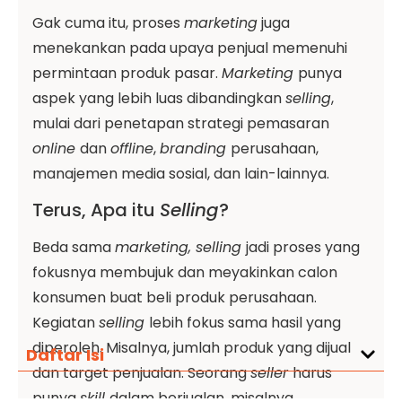
Gak cuma itu, proses
marketing
juga
menekankan pada upaya penjual memenuhi
permintaan produk pasar.
Marketing
punya
aspek yang lebih luas dibandingkan
selling
,
mulai dari penetapan strategi pemasaran
online
dan
offline
,
branding
perusahaan,
manajemen media sosial, dan lain-lainnya.
Terus, Apa itu
Selling
?
Beda sama
marketing, selling
jadi proses yang
fokusnya membujuk dan meyakinkan calon
konsumen buat beli produk perusahaan.
Kegiatan
selling
lebih fokus sama hasil yang
diperoleh. Misalnya, jumlah produk yang dijual
Daftar Isi
dan target penjualan. Seorang
seller
harus
punya
skill
dalam berjualan, misalnya