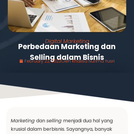
Digital Marketing
Perbedaan Marketing dan
Selling dalam Bisnis
February 22, 2023
Oleh
Khalisa Nurima Yusri
Marketing
dan
selling
menjadi dua hal yang
krusial dalam berbisnis. Sayangnya, banyak