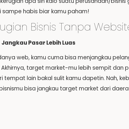
, kerugian apa sih kalo suatu perusahaan/bisnis 
i sampe habis biar kamu paham!
ugian Bisnis Tanpa Website
 Jangkau Pasar Lebih Luas
anya web, kamu cuma bisa menjangkau pelang
. Akhirnya, target market-mu lebih sempit dan p
i tempat lain bakal sulit kamu dapetin. Nah, k
 bisnismu bisa jangkau target market dari daer