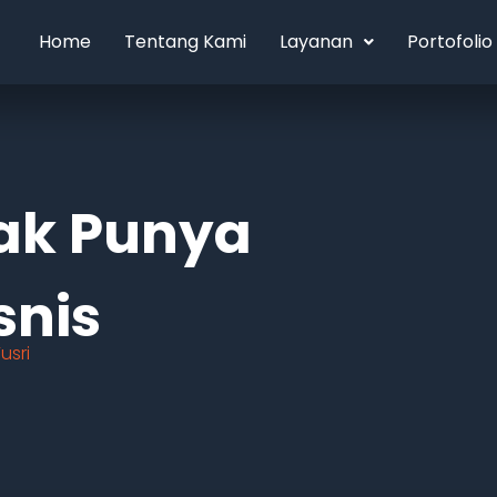
Home
Tentang Kami
Layanan
Portofolio
ak Punya
snis
usri