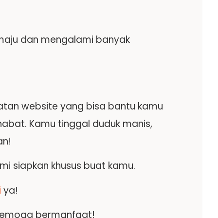
h maju dan mengalami banyak
tan website yang bisa bantu kamu
habat. Kamu tinggal duduk manis,
an!
ami siapkan khusus buat kamu.
i
ya!
, semoga bermanfaat!