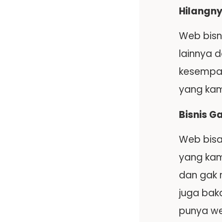
Hilangn
Web bisn
lainnya 
kesempat
yang kam
Bisnis G
Web bisa
yang kam
dan gak 
juga bak
punya we