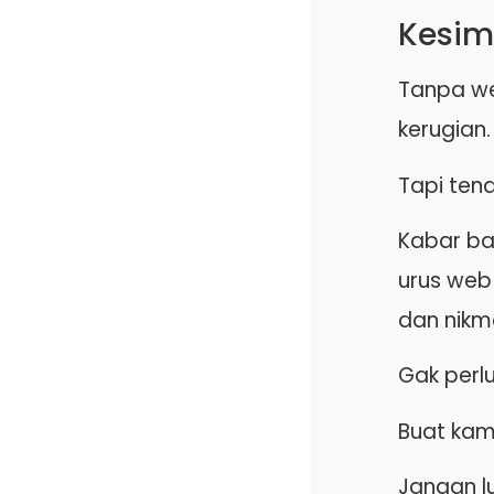
Kesim
Tanpa we
kerugian.
Tapi ten
Kabar ba
urus web
dan nikm
Gak perl
Buat kamu
Jangan l