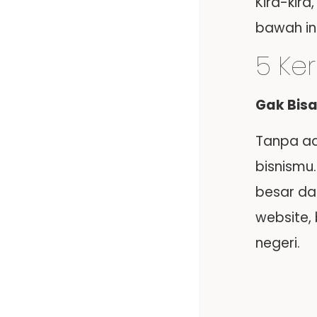
Kira-kira
bawah in
5 Ker
Gak Bisa
Tanpa ad
bisnismu
besar dar
website,
negeri.