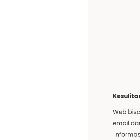
Kesulit
Web bisa
email da
informas