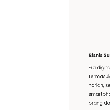
Bisnis S
Era digit
termasuk 
harian, 
smartpho
orang da