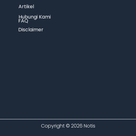
Artikel
Hubungi Kami
FAQ
Disclaimer
Copyright © 2026 Notis