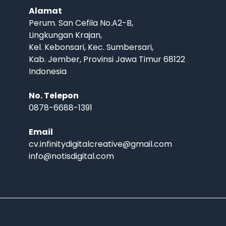
Alamat
Perum. San Cefila No.A2-B,
Lingkungan Krajan,
Kel. Kebonsari, Kec. Sumbersari,
Kab. Jember, Provinsi Jawa Timur 68122
Indonesia
No. Telepon
0878-6688-1391
Email
cv.infinitydigitalcreative@gmail.com
info@notisdigital.com