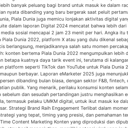
 lebih banyak peluang bagi brand untuk masuk ke dalam r
lan nyata dibanding yang baru bergerak saat peluit pertama
unia, Piala Dunia juga memicu lonjakan aktivitas digital y
ite dalam laporan Digital 2024 mencatat bahwa lebih dari 
edia sosial mencapai 2 jam 23 menit per hari. Angka itu te
 Piala Dunia 2022, platform X atau yang dulu dikenal seba
cis berlangsung, menjadikannya salah satu momen percakapa
lah: konten bertema Piala Dunia 2022 mengumpulkan lebih d
 betapa kuatnya daya tarik event ini, terutama di kalanga
an platform seperti TikTok dan YouTube untuk Piala Dunia 2
ik maupun berbayar. Laporan eMarketer 2025 juga menunjukk
persen dibanding bulan biasa, dengan sektor F&B, fintech,
tian publik. Yang menarik, perilaku konsumsi konten selama
 sebelum dan sesudah pertandingan justru menghasilkan en
a, termasuk pelaku UMKM digital, untuk ikut masuk ke da
sar. Strategi Brand Raih Engagement Terlibat dalam moment
strategi yang tepat, timing yang presisi, dan pemahaman t
-Time Content Marketing Konten yang diproduksi dan dipubl