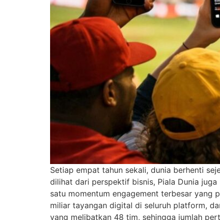
Setiap empat tahun sekali, dunia berhenti se
dilihat dari perspektif bisnis, Piala Dunia j
satu momentum engagement terbesar yang pern
miliar tayangan digital di seluruh platform, 
yang melibatkan 48 tim, sehingga jumlah per