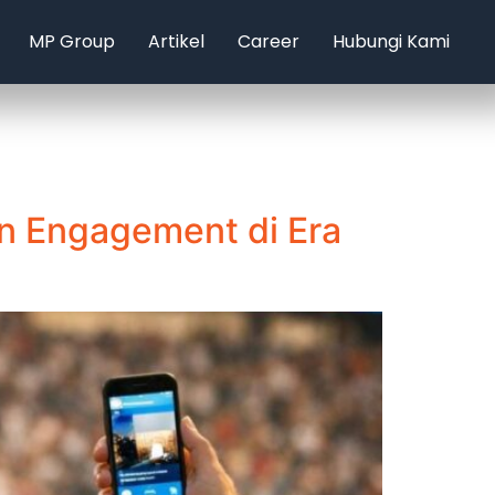
MP Group
Artikel
Career
Hubungi Kami
n Engagement di Era