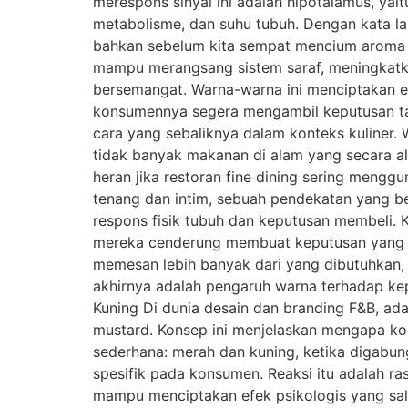
merespons sinyal ini adalah hipotalamus, yai
metabolisme, dan suhu tubuh. Dengan kata la
bahkan sebelum kita sempat mencium aroma m
mampu merangsang sistem saraf, meningkatk
bersemangat. Warna-warna ini menciptakan ene
konsumennya segera mengambil keputusan tanpa
cara yang sebaliknya dalam konteks kuliner. 
tidak banyak makanan di alam yang secara al
heran jika restoran fine dining sering meng
tenang dan intim, sebuah pendekatan yang be
respons fisik tubuh dan keputusan membeli. K
mereka cenderung membuat keputusan yang leb
memesan lebih banyak dari yang dibutuhkan,
akhirnya adalah pengaruh warna terhadap ke
Kuning Di dunia desain dan branding F&B, a
mustard. Konsep ini menjelaskan mengapa komb
sederhana: merah dan kuning, ketika digabun
spesifik pada konsumen. Reaksi itu adalah ra
mampu menciptakan efek psikologis yang sal