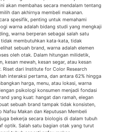
 ini akan membahas secara mendalam tentang
milih dan akhirnya membeli makanan.
ara spesifik, penting untuk memahami
logi warna adalah bidang studi yang mengkaji
ing, warna berperan sebagai salah satu
tidak membutuhkan kata-kata, tidak
melihat sebuah brand, warna adalah elemen
es oleh otak. Dalam hitungan milidetik,
n, kesan mewah, kesan segar, atau kesan
Riset dari Institute for Color Research
ah interaksi pertama, dan antara 62% hingga
bangkan harga, menu, atau lokasi, warna
dengan psikologi konsumen menjadi fondasi
rand yang kuat: hangat dan ramah, elegan
mbuat sebuah brand tampak tidak konsisten,
ap Nafsu Makan dan Keputusan Membeli
 juga bekerja secara biologis di dalam tubuh
f optik. Salah satu bagian otak yang turut