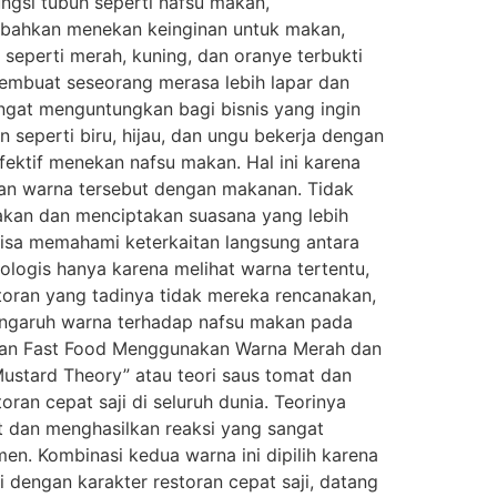
ungsi tubuh seperti nafsu makan,
au bahkan menekan keinginan untuk makan,
eperti merah, kuning, dan oranye terbukti
embuat seseorang merasa lebih lapar dan
angat menguntungkan bagi bisnis yang ingin
 seperti biru, hijau, dan ungu bekerja dengan
fektif menekan nafsu makan. Hal ini karena
kan warna tersebut dengan makanan. Tidak
makan dan menciptakan suasana yang lebih
 bisa memahami keterkaitan langsung antara
ologis hanya karena melihat warna tertentu,
toran yang tadinya tidak mereka rencanakan,
Pengaruh warna terhadap nafsu makan pada
lasan Fast Food Menggunakan Warna Merah dan
ustard Theory” atau teori saus tomat dan
an cepat saji di seluruh dunia. Teorinya
t dan menghasilkan reaksi yang sangat
en. Kombinasi kedua warna ini dipilih karena
engan karakter restoran cepat saji, datang