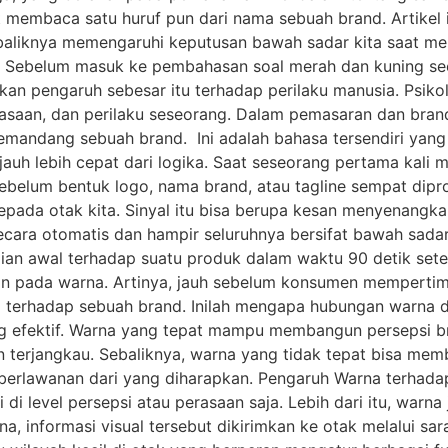
 membaca satu huruf pun dari nama sebuah brand. Artikel
 baliknya memengaruhi keputusan bawah sadar kita saat me
Sebelum masuk ke pembahasan soal merah dan kuning sec
an pengaruh sebesar itu terhadap perilaku manusia. Psiko
saan, dan perilaku seseorang. Dalam pemasaran dan brand
andang sebuah brand. Ini adalah bahasa tersendiri yang 
auh lebih cepat dari logika. Saat seseorang pertama kali 
belum bentuk logo, nama brand, atau tagline sempat dipros
pada otak kita. Sinyal itu bisa berupa kesan menyenangka
cara otomatis dan hampir seluruhnya bersifat bawah sadar. 
n awal terhadap suatu produk dalam waktu 90 detik setel
kan pada warna. Artinya, jauh sebelum konsumen mempertim
 terhadap sebuah brand. Inilah mengapa hubungan warna 
ng efektif. Warna yang tepat mampu membangun persepsi b
an terjangkau. Sebaliknya, warna yang tidak tepat bisa me
berlawanan dari yang diharapkan. Pengaruh Warna terhad
di level persepsi atau perasaan saja. Lebih dari itu, warna
 informasi visual tersebut dikirimkan ke otak melalui sara