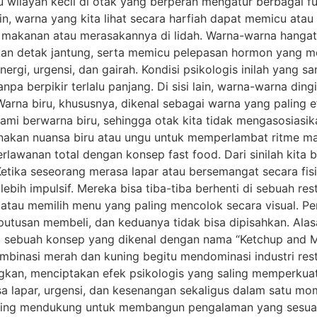
tu wilayah kecil di otak yang berperan mengatur berbagai f
in, warna yang kita lihat secara harfiah dapat memicu at
akanan atau merasakannya di lidah. Warna-warna hangat s
an detak jantung, serta memicu pelepasan hormon yang m
rgi, urgensi, dan gairah. Kondisi psikologis inilah yang s
 berpikir terlalu panjang. Di sisi lain, warna-warna dingin
Warna biru, khususnya, dikenal sebagai warna yang paling e
ami berwarna biru, sehingga otak kita tidak mengasosiasi
gunakan nuansa biru atau ungu untuk memperlambat ritme 
rlawanan total dengan konsep fast food. Dari sinilah kita
etika seseorang merasa lapar atau bersemangat secara fisi
ih impulsif. Mereka bisa tiba-tiba berhenti di sebuah res
 atau memilih menu yang paling mencolok secara visual. 
putusan membeli, dan keduanya tidak bisa dipisahkan. A
da sebuah konsep yang dikenal dengan nama “Ketchup and M
inasi merah dan kuning begitu mendominasi industri restor
gkan, menciptakan efek psikologis yang saling memperkua
sa lapar, urgensi, dan kesenangan sekaligus dalam satu mom
ing mendukung untuk membangun pengalaman yang sesuai d