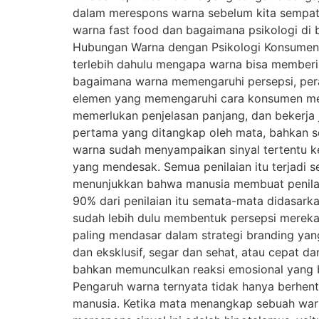
dalam merespons warna sebelum kita sempat
warna fast food dan bagaimana psikologi di
Hubungan Warna dengan Psikologi Konsumen 
terlebih dahulu mengapa warna bisa memberik
bagaimana warna memengaruhi persepsi, pera
elemen yang memengaruhi cara konsumen mem
memerlukan penjelasan panjang, dan bekerja j
pertama yang ditangkap oleh mata, bahkan se
warna sudah menyampaikan sinyal tertentu ke
yang mendesak. Semua penilaian itu terjadi se
menunjukkan bahwa manusia membuat penilaia
90% dari penilaian itu semata-mata didasar
sudah lebih dulu membentuk persepsi mereka
paling mendasar dalam strategi branding ya
dan eksklusif, segar dan sehat, atau cepat d
bahkan memunculkan reaksi emosional yang 
Pengaruh warna ternyata tidak hanya berhenti 
manusia. Ketika mata menangkap sebuah warna,