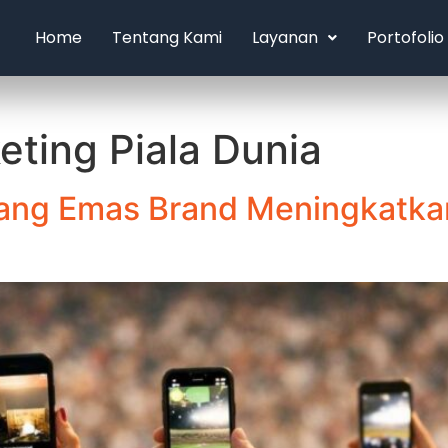
Home
Tentang Kami
Layanan
Portofolio
eting Piala Dunia
uang Emas Brand Meningkatka