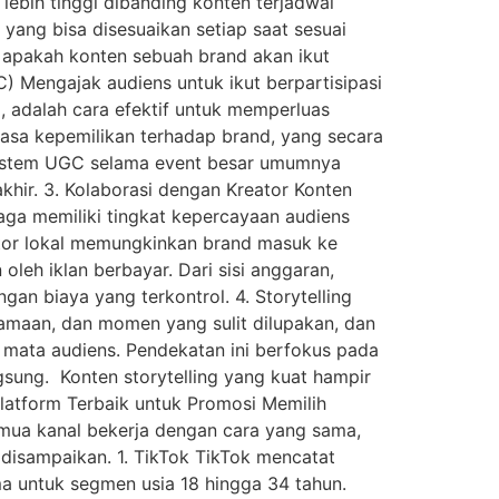
 lebih tinggi dibanding konten terjadwal
 yang bisa disesuaikan setiap saat sesuai
an apakah konten sebuah brand akan ikut
) Mengajak audiens untuk ikut berpartisipasi
a, adalah cara efektif untuk memperluas
rasa kepemilikan terhadap brand, yang secara
sistem UGC selama event besar umumnya
khir. 3. Kolaborasi dengan Kreator Konten
aga memiliki tingkat kepercayaan audiens
ator lokal memungkinkan brand masuk ke
oleh iklan berbayar. Dari sisi anggaran,
gan biaya yang terkontrol. 4. Storytelling
amaan, dan momen yang sulit dilupakan, dan
 mata audiens. Pendekatan ini berfokus pada
gsung. Konten storytelling yang kuat hampir
Platform Terbaik untuk Promosi Memilih
semua kanal bekerja dengan cara yang sama,
 disampaikan. 1. TikTok TikTok mencatat
ma untuk segmen usia 18 hingga 34 tahun.