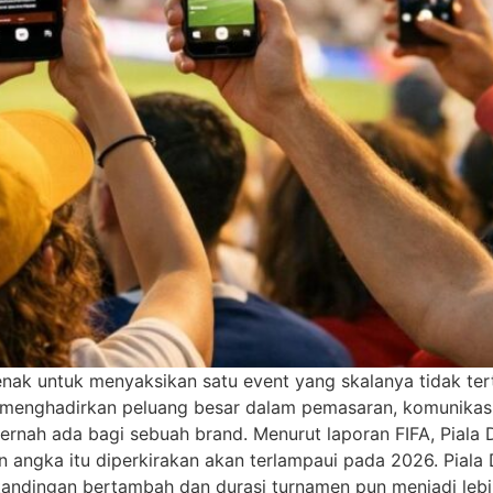
jenak untuk menyaksikan satu event yang skalanya tidak ter
uga menghadirkan peluang besar dalam pemasaran, komunikasi b
ah ada bagi sebuah brand. Menurut laporan FIFA, Piala D
dan angka itu diperkirakan akan terlampaui pada 2026. Pial
tandingan bertambah dan durasi turnamen pun menjadi lebi