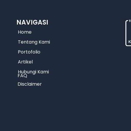
NAVIGASI
Home
Tentang Kami
Portofolio
Artikel
Hubungi Kami
FAQ
Disclaimer