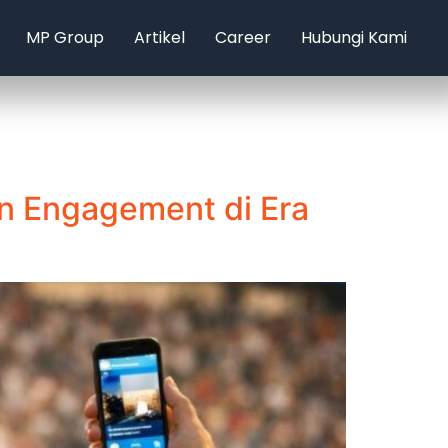
MP Group
Artikel
Career
Hubungi Kami
n Engagement di Era