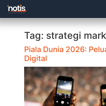
Tag:
strategi mark
Piala Dunia 2026: Pel
Digital